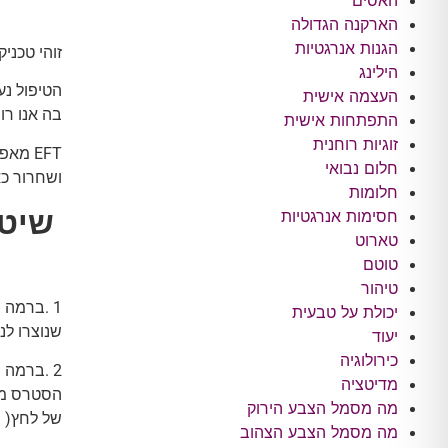
האסים
הארקנה הגדולה
הגנות אנרגטיות
זוהי טכני
הילינג
העצמה אישית
בה אנו רו
התפתחות אישית
זוגיות רוחנית
EFT מ
חלום נבואי
ושחרור כא
חלומות
שיטת EFT עובדת לנו על 
חסימות אנרגטיות
טארוט
טוטם
טיהור
1 .ברמה 
יכולת על טבעית
שנוצרו לנ
יעוד
כירולוגיה
2 .ברמה 
מדיטציה
הסטרס מו
מה מסמל הצבע הירוק
של לחץ( ש
מה מסמל הצבע הצהוב