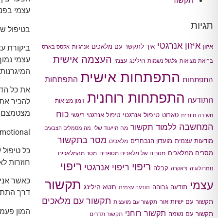
תקשור
עצמי בפני
תגיות
בטיפול של
איזון אנרגטי
איך לתקשר עם מלאכים
איזון
ביקורת עצ
אנרגיות
אקסס בארס
העצמה אישית
עצמי נמוך
הילינג עצמי
גלגול נשמות
בריאת מציאות
המיגרנות
התפתחות אישית
התפתחות
התפתחות
התפתחות רוחנית
התודעה
להכיר את 
זימון מציאות
מצטמצם וא
כוח
טיפול אנרגטי
טארוט
טיפול אנרגטי ריגשי
חשיבה חיובית
המחשבה
ללמוד תקשור
מה הייעוד שלי
מה מסמלים הצבעים
que Freedom Emotional
מסר בתקשור
מודעות עצמית
מועדון הנבחרים
מלאכים
כל טיפול 
מסרים ממלאכים
מסרים של מלאכים מספרים
מסר מהמלאכים
חוזרות לאי
ריפוי
ריפוי
ריפוי אנרגטי
קבלה
נומרולוגיה
צ'אקרה
כאשר אני 
תקשור
עצמי
תטא הילינג
תודעה גבוהה
תודעה עצמית
דרך התת 
תקשור עם מלאכים
תקשור עם ישיות אור
תקשור עם מועצות
תקשור רוחני
תקשור עם נשמה
תקשור תדרים