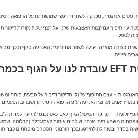
קה פסיכו אנרגטית, טכניקה לשחרור רגשי שמושתתת על הרפואה הסיני
הטיפול נעשה ע"י תיפוף עם קצות הא
צות לטפל.
אפשרת בצורה מהירה ויעילה לשפר את זרימת האנרגיה בגוף ובכך מ
בים פיזיים.
הגוף בכמה רמות
האנרגטית – עצם התיפוף על נק. הדיקור ודיבור על הבעיה, פותח ו
ו במרידיאנים )ערוצי האנרגיה ע"פ הרפואה הסינית( ושברוב הפעמים מי
הפיזיולוגית – תוך כדי הטיפול הגוף לאט לאט נכנס לרגיעה למרות ה"בע
פחתים משמעותית. אנחנו שולחים אותות לאמיגדלה )הבלוטה שמשח
זה בסדר ובטוח לה להירגע ובכך הורמוני הסטרס מופחתים כבר תוך