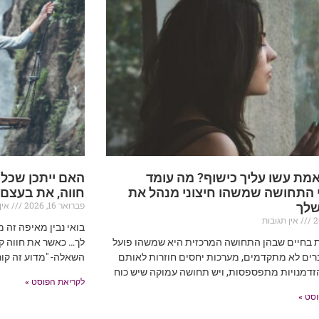
מת עשו עליך כישוף? מה עומד
האם ייתכן שכל
 התחושה שמשהו חיצוני מנהל את
חווה, את בעצם
פברואר 16, 2026
אין 
שלך
אין תגובות
בואי נבין מאיפה זה 
ת בחיים שבהן התחושה המרכזית היא שמשהו פועל
לך… כאשר את חווה קו
רים לא מתקדמים, מערכות יחסים חוזרות לאותם
השאלה- "מדוע זה קור
זדמנויות מתפספסות, ויש תחושה עמוקה שיש כוח
לקריאת הפוסט »
סט »