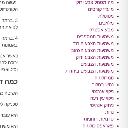
מה מסמל צבע ירוק
מועדי קורסים
הקורטיזול
מטוטלת
3 .ברמה 
מלאכים
לנו את הח
מסע אסטרלי
משמעות המספרים
4 .ברמה 
משמעות הצבע הורוד
באמונות מ
משמעות הצבע הצהוב
כאשר אנחנ
משמעות הצבע ירוק
יכולת להת
משמעות הצבעים
וסיטואציו
משמעות הצבעים ביהדות
נומרולוגיה
כמה דב
נחש בחלום
ניקוי אנרגטי
השיטה כבר
ניקוי עין רעה
טכניקה ל
ניתוק אנרגטי
נרות
היא עובדת
סדנאות רוחניות
פאראפסיכולוגיה
היא משחר