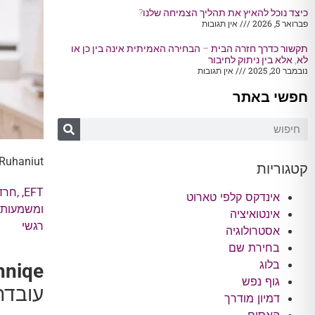
כיצד נוכל להאיץ את תהליך הצמיחה שלנו?
פברואר 5, 2026
אין תגובות
תקשור כדרך חזרה הבית – הבחירה האמיתית אינה בין כן או
לא, אלא בין ניתוק לחיבור
נובמבר 20, 2025
אין תגובות
חפשי באתר
Ruhaniut
קטגוריות
EFT
, ,
חרד
אינדקס קלפי טארוט
ומשמעות
אינטואיציה
רגשי
אסטרולוגיה
בחירת שם
בלוג
hniqe
גוף נפש
עובדת
דמיון מודרך