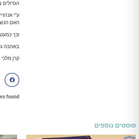
הגדולים בבית המק
ע"י אנרגי
האם הנשמ
וכך כמעט
באהבה גד
קרן מלכי מטפלת ב-
ws found
פוסטים נוספים