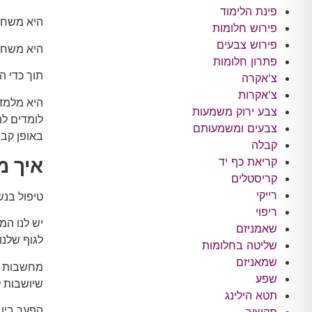
פינת הלימוד
היא משחר
פירוש חלומות
פירוש צבעים
היא משח
פתרון חלומות
תוך כדי ה
צ'אקרה
צ'אקרות
צבע ירוק משמעות
לומדים לה
צבעים ומשמעותם
באופן קבו
קבלה
איך מ
קריאת כף יד
קריסטלים
רייקי
טיפול בנשים ל
ריפוי
יש לנו המ
שאמניזם
לגוף שלנו
שליטה בחלומות
שמאניזם
מחשבות אי
שפע
שיושבות ל
תטא הילינג
הפער בין 