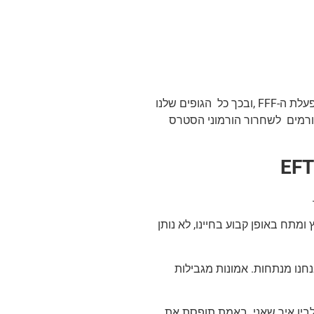
היא מלמדת את האמיגדלה לא להגיב יותר למצבים שבהן היא היתה מגיבה בהפעלת ה-FFF ,ובכך כל הגופים שלנו
גורמים לשחרור הורמוני הסטרס
ומתח באופן קבוע בחיינו, לא נותן
נחנו מנתחות. אמונות מגבילות
י לבין איך שאני באמת תופסת את