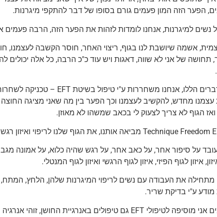
ם, הפער הזה המון פעמים גורם בסופו של דבר להתקפי מיגרנות.
 נשים למיגרנות, אנחנו לומדות לזהות את הפער הזה, הרבה פעמים א
מית, אשמה שיושבת לנו בגוף, ריצוי האחר, חוסר הקשבה לעצמנו, ח
, תחושה של אני לא שווה, דאגות ויש עוד כ"כ הרבה, כל אלה יכולים לה
.
את כל הדברים הללו, אנחנו משחררות ע"
עצמנו מחדש, להקשיב לעצמנו וכך הפער בין מה שאני מציגה החוצה 
ז הגוף לא צריך לצעוק לי בכאב שמשהו לא מאוזן.
Techni מביאה אותנו, את הגוף שלנו לריפוי ואיזון רגשי.
עובד על סיפור אחר, על כאב אחר, על רגש שהיה כלוא, על אמונה מגבי
זון, איזון לגוף הפיזי, איזון לגוף הרגשי ואיזון לגוף המנטלי.
מתחילה את העבודה עם נשים לריפוי המיגרנות שלהן, הלחץ, המתח,
מודע ע"י בדיקת שריר.
המון פעמים אני מוסיפה לטיפולי EFT גם טיפולים באנרגיית ה