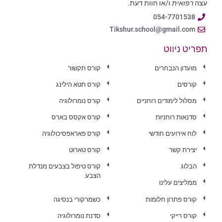
עצה
רפואית
ו/או חוות דעת.
054-7701538
Tikshur.school@gmail.com
תפריט ניווט
מועדון הנבחרים
קורס תקשור
קורסים
קורס תטא הילינג
מסלול לימודים רוחניים
קורס נומרולוגיה
סדנאות רוחניות
קורס אקסס בארס
לוח אירועים חודשי
קורס פאראפסיכולוגיה
יצירת קשר
קורס טארוט
הבלוג
קורס טיפול בצבעים מנדלת
הצבע
ממליצים עלינו
קורס פתרון חלומות
כשמרקורי בנסיגה
קורס רייקי
סדנת נומרולוגיה