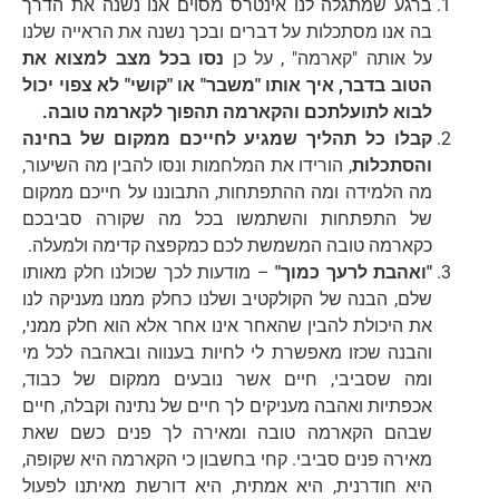
ברגע שמתגלה לנו אינטרס מסוים אנו נשנה את הדרך
בה אנו מסתכלות על דברים ובכך נשנה את הראייה שלנו
על אותה "קארמה" , על כן
נסו בכל מצב למצוא את
הטוב בדבר, איך אותו "משבר" או "קושי" לא צפוי יכול
לבוא לתועלתכם והקארמה תהפוך לקארמה טובה.
קבלו כל תהליך שמגיע לחייכם ממקום של בחינה
והסתכלות
, הורידו את המלחמות ונסו להבין מה השיעור,
מה הלמידה ומה ההתפתחות, התבוננו על חייכם ממקום
של התפתחות והשתמשו בכל מה שקורה סביבכם
כקארמה טובה המשמשת לכם כמקפצה קדימה ולמעלה.
"ואהבת לרעך כמוך"
– מודעות לכך שכולנו חלק מאותו
שלם, הבנה של הקולקטיב ושלנו כחלק ממנו מעניקה לנו
את היכולת להבין שהאחר אינו אחר אלא הוא חלק ממני,
והבנה שכזו מאפשרת לי לחיות בענווה ובאהבה לכל מי
ומה שסביבי, חיים אשר נובעים ממקום של כבוד,
אכפתיות ואהבה מעניקים לך חיים של נתינה וקבלה, חיים
שבהם הקארמה טובה ומאירה לך פנים כשם שאת
מאירה פנים סביבי. קחי בחשבון כי הקארמה היא שקופה,
היא חודרנית, היא אמתית, היא דורשת מאיתנו לפעול