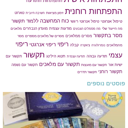
התפתחות התודעה
התפתחות רוחנית
טארוט
זימון מציאות
חשיבה חיובית
כוח המחשבה
ללמוד תקשור
טיפול אנרגטי
טיפול אנרגטי ריגשי
מודעות עצמית
מועדון הנבחרים
מה הייעוד שלי
מלאכים
מה מסמלים הצבעים
מסר בתקשור
מסרים ממלאכים
מסרים של מלאכים מספרים
מסר
ריפוי
ריפוי
ריפוי אנרגטי
קבלה
מהמלאכים
נומרולוגיה
צ'אקרה
תקשור
עצמי
תטא הילינג
תודעה גבוהה
תקשור עם
תודעה עצמית
תקשור עם מלאכים
תקשור עם נשמה
ישיות אור
תקשור עם מועצות
תקשור רוחני
תקשור תדרים
פוסטים נוספים