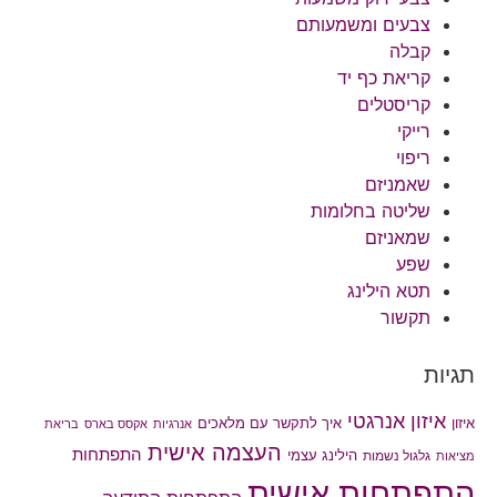
צבעים ומשמעותם
קבלה
קריאת כף יד
קריסטלים
רייקי
ריפוי
שאמניזם
שליטה בחלומות
שמאניזם
שפע
תטא הילינג
תקשור
תגיות
איזון אנרגטי
איך לתקשר עם מלאכים
איזון
אנרגיות
אקסס בארס
בריאת
העצמה אישית
התפתחות
הילינג עצמי
גלגול נשמות
מציאות
התפתחות אישית