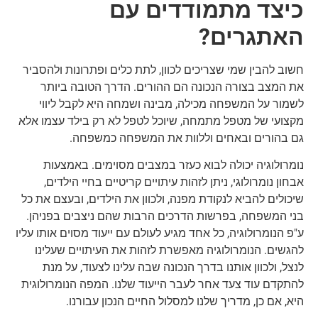
כיצד מתמודדים עם
האתגרים?
חשוב להבין שמי שצריכים לכוון, לתת כלים ופתרונות ולהסביר
את המצב בצורה הנכונה הם ההורים. הדרך הטובה ביותר
לשמור על המשפחה מכילה, מבינה ושמחה היא לקבל ליווי
מקצועי של מטפל מתמחה, שיוכל לטפל לא רק בילד עצמו אלא
גם בהורים ובאחים וללוות את המשפחה כמשפחה.
נומרולוגיה יכולה לבוא כעזר במצבים מסוימים. באמצעות
אבחון נומרולוגי, ניתן לזהות עיתויים קריטיים בחיי הילדים,
שיכולים להביא לנקודת מפנה, ולכוון את הילדים, ובעצם את כל
בני המשפחה, בפרשות הדרכים הרבות שהם ניצבים בפניהן.
ע"פ הנומרולוגיה, כל אחד מגיע לעולם עם ייעוד מסוים אותו עליו
להגשים. הנומרולוגיה מאפשרת לזהות את העיתויים שעלינו
לנצל, ולכוון אותנו בדרך הנכונה שבה עלינו לצעוד, על מנת
להתקדם עוד צעד אחר לעבר הייעוד שלנו. המפה הנומרולוגית
היא, אם כן, מדריך שלנו למסלול החיים הנכון עבורנו.