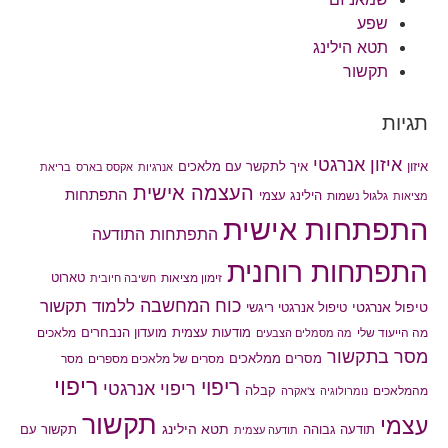
שפע
תטא הילינג
תקשור
תגיות
איזון אנרגטי
איך לתקשר עם מלאכים
איזון
אנרגיות
אקסס בארס
בריאת
העצמה אישית
התפתחות
הילינג עצמי
גלגול נשמות
מציאות
התפתחות אישית
התפתחות התודעה
התפתחות רוחנית
טארוט
זימון מציאות
חשיבה חיובית
כוח המחשבה
ללמוד תקשור
טיפול אנרגטי
טיפול אנרגטי ריגשי
מודעות עצמית
מועדון הנבחרים
מה הייעוד שלי
מלאכים
מה מסמלים הצבעים
מסר בתקשור
מסרים ממלאכים
מסרים של מלאכים מספרים
מסר
ריפוי
ריפוי
ריפוי אנרגטי
קבלה
מהמלאכים
נומרולוגיה
צ'אקרה
תקשור
עצמי
תטא הילינג
תודעה גבוהה
תקשור עם
תודעה עצמית