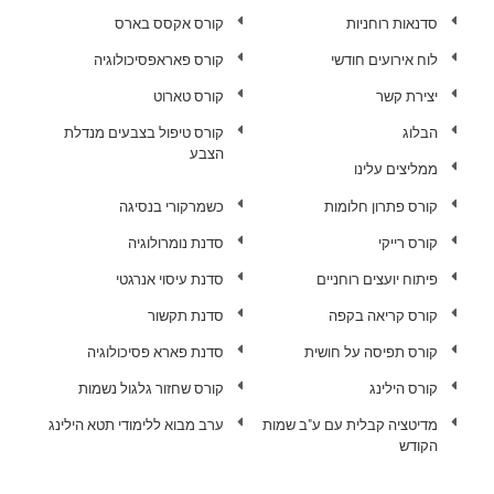
סדנאות רוחניות
קורס אקסס בארס
לוח אירועים חודשי
קורס פאראפסיכולוגיה
יצירת קשר
קורס טארוט
הבלוג
קורס טיפול בצבעים מנדלת
הצבע
ממליצים עלינו
קורס פתרון חלומות
כשמרקורי בנסיגה
קורס רייקי
סדנת נומרולוגיה
פיתוח יועצים רוחניים
סדנת עיסוי אנרגטי
קורס קריאה בקפה
סדנת תקשור
קורס תפיסה על חושית
סדנת פארא פסיכולוגיה
קורס הילינג
קורס שחזור גלגול נשמות
מדיטציה קבלית עם ע"ב שמות
ערב מבוא ללימודי תטא הילינג
הקודש