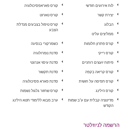
לוח אירועים חודשי
קורס פאראפסיכולוגיה
יצירת קשר
קורס טארוט
הבלוג
קורס טיפול בצבעים מנדלת
הצבע
ממליצים עלינו
קורס פתרון חלומות
כשמרקורי בנסיגה
קורס רייקי
סדנת נומרולוגיה
פיתוח יועצים רוחניים
סדנת עיסוי אנרגטי
קורס קריאה בקפה
סדנת תקשור
קורס תפיסה על חושית
סדנת פארא פסיכולוגיה
קורס הילינג
קורס שחזור גלגול נשמות
מדיטציה קבלית עם ע"ב שמות
ערב מבוא ללימודי תטא הילינג
הקודש
הרשמה לניוזלטר