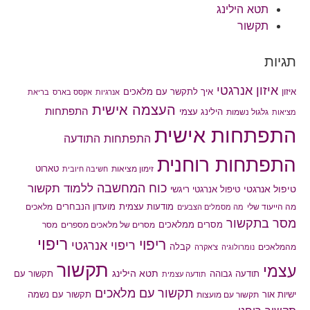
תטא הילינג
תקשור
תגיות
איזון אנרגטי
איך לתקשר עם מלאכים
איזון
אנרגיות
אקסס בארס
בריאת
העצמה אישית
התפתחות
הילינג עצמי
גלגול נשמות
מציאות
התפתחות אישית
התפתחות התודעה
התפתחות רוחנית
טארוט
זימון מציאות
חשיבה חיובית
כוח המחשבה
ללמוד תקשור
טיפול אנרגטי
טיפול אנרגטי ריגשי
מודעות עצמית
מועדון הנבחרים
מה הייעוד שלי
מלאכים
מה מסמלים הצבעים
מסר בתקשור
מסרים ממלאכים
מסרים של מלאכים מספרים
מסר
ריפוי
ריפוי
ריפוי אנרגטי
קבלה
מהמלאכים
נומרולוגיה
צ'אקרה
תקשור
עצמי
תטא הילינג
תודעה גבוהה
תקשור עם
תודעה עצמית
תקשור עם מלאכים
תקשור עם נשמה
ישיות אור
תקשור עם מועצות