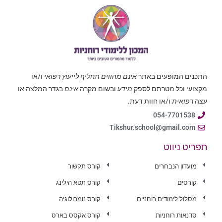
התכנים המופעים באתר
אינם מהווים תחליף לייעוץ רפואי
ו/או
מקצועי וכל מטרתם לספק
מידע
ובשום מקרה
אינם
בגדר המלצה או
עצה
רפואית
ו/או חוות דעת.
054-7701538
Tikshur.school@gmail.com
תפריט ניווט
מועדון הנבחרים
קורס תקשור
קורסים
קורס תטא הילינג
מסלול לימודים רוחניים
קורס נומרולוגיה
סדנאות רוחניות
קורס אקסס בארס