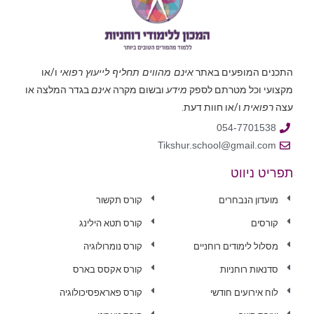
התכנים המופעים באתר
אינם מהווים תחליף לייעוץ רפואי
ו/או
מקצועי וכל מטרתם לספק
מידע
ובשום מקרה
אינם
בגדר המלצה או
עצה
רפואית
ו/או חוות דעת.
054-7701538
Tikshur.school@gmail.com
תפריט ניווט
מועדון הנבחרים
קורס תקשור
קורסים
קורס תטא הילינג
מסלול לימודים רוחניים
קורס נומרולוגיה
סדנאות רוחניות
קורס אקסס בארס
לוח אירועים חודשי
קורס פאראפסיכולוגיה