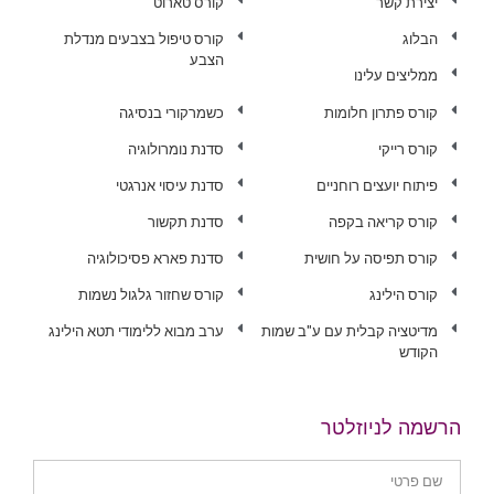
יצירת קשר
קורס טארוט
הבלוג
קורס טיפול בצבעים מנדלת
הצבע
ממליצים עלינו
קורס פתרון חלומות
כשמרקורי בנסיגה
קורס רייקי
סדנת נומרולוגיה
פיתוח יועצים רוחניים
סדנת עיסוי אנרגטי
קורס קריאה בקפה
סדנת תקשור
קורס תפיסה על חושית
סדנת פארא פסיכולוגיה
קורס הילינג
קורס שחזור גלגול נשמות
מדיטציה קבלית עם ע"ב שמות
ערב מבוא ללימודי תטא הילינג
הקודש
הרשמה לניוזלטר