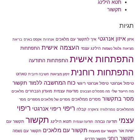
תטא הילינג
תקשור
תגיות
איזון אנרגטי
איך לתקשר עם מלאכים
איזון
אנרגיות
אקסס בארס
בריאת
העצמה אישית
התפתחות
הילינג עצמי
גלגול נשמות
מציאות
התפתחות אישית
התפתחות התודעה
התפתחות רוחנית
טארוט
זימון מציאות
חשיבה חיובית
כוח המחשבה
ללמוד תקשור
טיפול אנרגטי
טיפול אנרגטי ריגשי
מודעות עצמית
מועדון הנבחרים
מה הייעוד שלי
מלאכים
מה מסמלים הצבעים
מסר בתקשור
מסרים ממלאכים
מסרים של מלאכים מספרים
מסר
ריפוי
ריפוי
ריפוי אנרגטי
קבלה
מהמלאכים
נומרולוגיה
צ'אקרה
תקשור
עצמי
תטא הילינג
תודעה גבוהה
תקשור עם
תודעה עצמית
תקשור עם מלאכים
תקשור עם נשמה
ישיות אור
תקשור עם מועצות
תקשור רוחני
תקשור תדרים