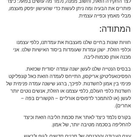
לצד החקירה הזאת, וחשוב ממנה, נלמד מה עושים בפועל: כיצד
פותרים את הבעיה ומה ניתן לעשות כדי שהעישון יפסק מעצמו,
מבלי מאמץ וכפייה עצמית.
המתודה:
חוויות שונות בחיים שלנו מעצבות את עמדתנו, כלפי עצמנו
וכלפי הזולת. ישנן עמדות שעומדות ביסוד האישיות שלנו. אני
מכנה אותן סכמות-ליבה.
בבסיס הנטייה שלנו לעשן ישנה עמדה יסודית שכזאת.
הפסיכואנליטיקן אריקסון, התייחס לעמדה הזאת כאל קונפליקט
פנימי בין אמון לחשדנות. לפיכך, ברגע שישנה עמדה פנימית של
חשדנות כלפי העולם, כלפי עצמנו או הזולת, אנשים נוטים יותר
לעשן (או להתמכר לדפוסים אורליים – הקשורים בפה –
אחרים).
בקורס נלמד כיצד לאתר את סכמת הליבה הזאת וכיצד
להחליפה בסכמה מטיבה יותר, של אמון.
עצם העבודה וההכנסה של תכנים חדשים, לגוף ולראש,