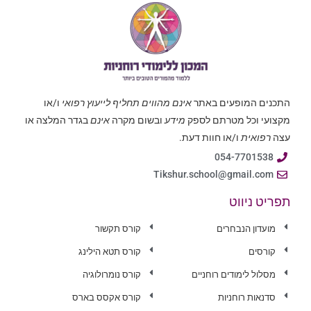
התכנים המופעים באתר
אינם מהווים תחליף לייעוץ רפואי
ו/או
מקצועי וכל מטרתם לספק
מידע
ובשום מקרה
אינם
בגדר המלצה או
עצה
רפואית
ו/או חוות דעת.
054-7701538
Tikshur.school@gmail.com
תפריט ניווט
מועדון הנבחרים
קורס תקשור
קורסים
קורס תטא הילינג
מסלול לימודים רוחניים
קורס נומרולוגיה
סדנאות רוחניות
קורס אקסס בארס