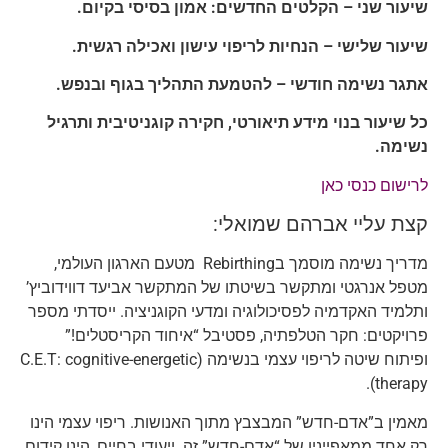
שיעור שני – הקלטים החדשים: אמון בסיסי בקיום.
שיעור שלישי – הנחיות לריפוי עישון ואכילה רגשית.
אתגר נשימה חודשי – להטמעת התהליך בגוף ובנפש.
כל שיעור בנוי מידע תיאורטי, חקירה קוגניטיבית ותרגיל
נשימה.
לרישום כנסי כאן
קצת עליי אברהם שמואלי:
מדריך נשימה מוסמך בRebirthing מטעם הארגון העולמי,
מטפל אנרגטי ומתקשר בשיטתו של המתקשר אביעד דווידוביץ’
ותלמיד האקדמיה לפסיכולוגיה ומדעי הקוגניציה. ייסדתי מספר
פרויקטים: חקר הטלפתיה, פסטיבל “איחוד הקריסטלים!”
ופיתוח שיטה לריפוי עצמי בנשימה (C.E.T: cognitive-energetic
therapy).
מאמין ב”אדם-חדש” המבצבץ מתוך האנושות. ריפוי עצמי הינו
רק אחד ממאפייניו של “אדם-חדש” זה. ייעודי בחיים, הינו קידום