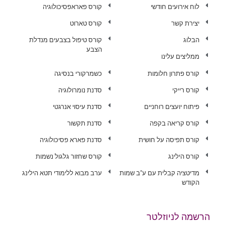
לוח אירועים חודשי
קורס פאראפסיכולוגיה
יצירת קשר
קורס טארוט
הבלוג
קורס טיפול בצבעים מנדלת
הצבע
ממליצים עלינו
קורס פתרון חלומות
כשמרקורי בנסיגה
קורס רייקי
סדנת נומרולוגיה
פיתוח יועצים רוחניים
סדנת עיסוי אנרגטי
קורס קריאה בקפה
סדנת תקשור
קורס תפיסה על חושית
סדנת פארא פסיכולוגיה
קורס הילינג
קורס שחזור גלגול נשמות
מדיטציה קבלית עם ע"ב שמות
ערב מבוא ללימודי תטא הילינג
הקודש
הרשמה לניוזלטר