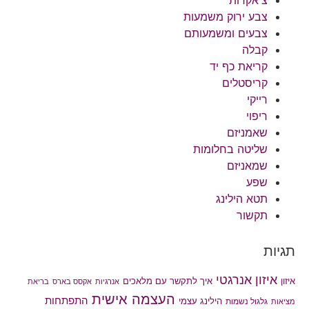
צ'אקרות
צבע ירוק משמעות
צבעים ומשמעותם
קבלה
קריאת כף יד
קריסטלים
רייקי
ריפוי
שאמניזם
שליטה בחלומות
שמאניזם
שפע
תטא הילינג
תקשור
תגיות
איזון אנרגטי
איך לתקשר עם מלאכים
איזון
אנרגיות
אקסס בארס
בריאת
העצמה אישית
התפתחות
הילינג עצמי
גלגול נשמות
מציאות