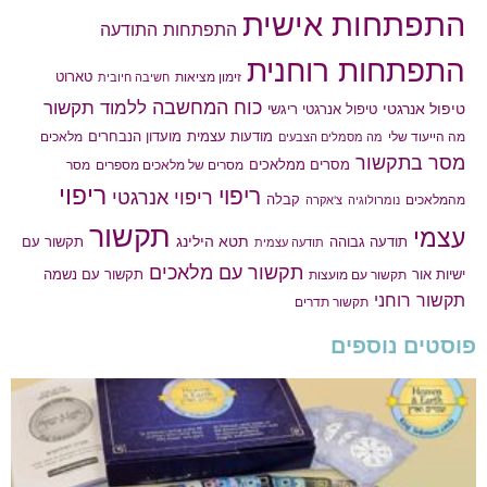
התפתחות אישית
התפתחות התודעה
התפתחות רוחנית
טארוט
זימון מציאות
חשיבה חיובית
כוח המחשבה
ללמוד תקשור
טיפול אנרגטי
טיפול אנרגטי ריגשי
מודעות עצמית
מועדון הנבחרים
מה הייעוד שלי
מלאכים
מה מסמלים הצבעים
מסר בתקשור
מסרים ממלאכים
מסרים של מלאכים מספרים
מסר
ריפוי
ריפוי
ריפוי אנרגטי
קבלה
מהמלאכים
נומרולוגיה
צ'אקרה
תקשור
עצמי
תטא הילינג
תודעה גבוהה
תקשור עם
תודעה עצמית
תקשור עם מלאכים
תקשור עם נשמה
ישיות אור
תקשור עם מועצות
תקשור רוחני
תקשור תדרים
פוסטים נוספים