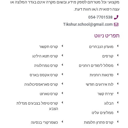
מקצועי וכל מטרתם לספק
מידע
ובשום מקרה
אינם
בגדר המלצה או
עצה
רפואית
ו/או חוות דעת.
054-7701538
Tikshur.school@gmail.com
תפריט ניווט
מועדון הנבחרים
קורס תקשור
קורסים
קורס תטא הילינג
מסלול לימודים רוחניים
קורס נומרולוגיה
סדנאות רוחניות
קורס אקסס בארס
לוח אירועים חודשי
קורס פאראפסיכולוגיה
יצירת קשר
קורס טארוט
הבלוג
קורס טיפול בצבעים מנדלת
הצבע
ממליצים עלינו
קורס פתרון חלומות
כשמרקורי בנסיגה