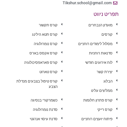
Tikshur.school@gmail.com
תפריט ניווט
מועדון הנבחרים
קורס תקשור
קורסים
קורס תטא הילינג
מסלול לימודים רוחניים
קורס נומרולוגיה
סדנאות רוחניות
קורס אקסס בארס
לוח אירועים חודשי
קורס פאראפסיכולוגיה
יצירת קשר
קורס טארוט
הבלוג
קורס טיפול בצבעים מנדלת
הצבע
ממליצים עלינו
קורס פתרון חלומות
כשמרקורי בנסיגה
קורס רייקי
סדנת נומרולוגיה
פיתוח יועצים רוחניים
סדנת עיסוי אנרגטי