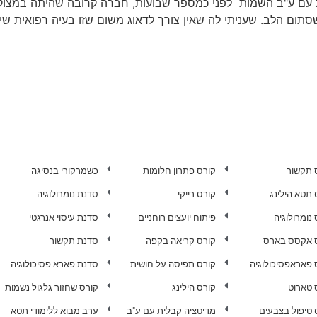
לית עם ע"ב השמות לפני כמספר שבועות, חברה קרובה שהיתה במ
תום הלב. שעניתי לה שאין צורך לדאוג משום שזו בעיה רפואית שיש 
 תקשור
קורס פתרון חלומות
כשמרקורי בנסיגה
 תטא הילינג
קורס רייקי
סדנת נומרולוגיה
נומרולוגיה
פיתוח יועצים רוחניים
סדנת עיסוי אנרגטי
 אקסס בארס
קורס קריאה בקפה
סדנת תקשור
 פאראפסיכולוגיה
קורס תפיסה על חושית
סדנת פארא פסיכולוגיה
 טארוט
קורס הילינג
קורס שחזור גלגול נשמות
 טיפול בצבעים
מדיטציה קבלית עם ע"ב
ערב מבוא ללימודי תטא