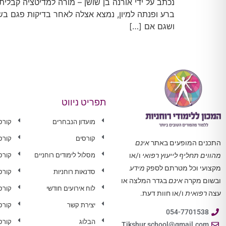
נכתב על ידי אורנה בן שושן – מורה למדיטציה קב
ברע ופנתה למיון, נמצא אצלה לאחר בדיקות פגם בשס
ושגם אם […]
תפריט ניווט
מועדון הנבחרים
קורס
קורסים
קורס
התכנים המופעים באתר
אינם
מסלול לימודים רוחניים
קורס 
מהווים תחליף לייעוץ רפואי
ו/או
מקצועי וכל מטרתם לספק
מידע
סדנאות רוחניות
קורס
ובשום מקרה
אינם
בגדר המלצה או
לוח אירועים חודשי
קורס
עצה
רפואית
ו/או חוות דעת.
יצירת קשר
קורס
054-7701538
הבלוג
קורס
Tikshur.school@gmail.com