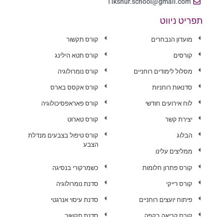
Tikshur.school@gmail.com
תפריט ניווט
מועדון הנבחרים
קורס תקשור
קורסים
קורס תטא הילינג
מסלול לימודים רוחניים
קורס נומרולוגיה
סדנאות רוחניות
קורס אקסס בארס
לוח אירועים חודשי
קורס פאראפסיכולוגיה
יצירת קשר
קורס טארוט
הבלוג
קורס טיפול בצבעים מנדלת
הצבע
ממליצים עלינו
קורס פתרון חלומות
כשמרקורי בנסיגה
קורס רייקי
סדנת נומרולוגיה
פיתוח יועצים רוחניים
סדנת עיסוי אנרגטי
קורס קריאה בקפה
סדנת תקשור