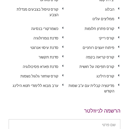
הבלוג
קורס טיפול בצבעים מנדלת
הצבע
ממליצים עלינו
קורס פתרון חלומות
כשמרקורי בנסיגה
קורס רייקי
סדנת נומרולוגיה
פיתוח יועצים רוחניים
סדנת עיסוי אנרגטי
קורס קריאה בקפה
סדנת תקשור
קורס תפיסה על חושית
סדנת פארא פסיכולוגיה
קורס הילינג
קורס שחזור גלגול נשמות
מדיטציה קבלית עם ע"ב שמות
ערב מבוא ללימודי תטא הילינג
הקודש
הרשמה לניוזלטר