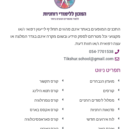
התכנים המופעים באתר
אינם מהווים תחליף לייעוץ רפואי
ו/או
מקצועי וכל מטרתם לספק
מידע
ובשום מקרה
אינם
בגדר המלצה או
עצה
רפואית
ו/או חוות דעת.
054-7701538
Tikshur.school@gmail.com
תפריט ניווט
מועדון הנבחרים
קורס תקשור
קורסים
קורס תטא הילינג
מסלול לימודים רוחניים
קורס נומרולוגיה
סדנאות רוחניות
קורס אקסס בארס
לוח אירועים חודשי
קורס פאראפסיכולוגיה
יצירת קשר
קורס טארוט