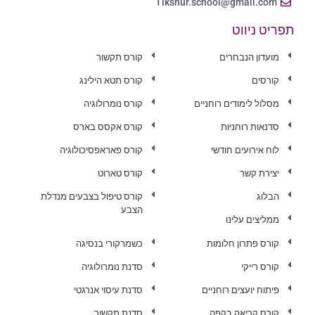
Tikshur.school@gmail.com
תפריט ניווט
מועדון הנבחרים
קורס תקשור
קורסים
קורס תטא הילינג
מסלול לימודים רוחניים
קורס נומרולוגיה
סדנאות רוחניות
קורס אקסס בארס
לוח אירועים חודשי
קורס פאראפסיכולוגיה
יצירת קשר
קורס טארוט
הבלוג
קורס טיפול בצבעים מנדלת
הצבע
ממליצים עלינו
קורס פתרון חלומות
כשמרקורי בנסיגה
קורס רייקי
סדנת נומרולוגיה
פיתוח יועצים רוחניים
סדנת עיסוי אנרגטי
קורס קריאה בקפה
סדנת תקשור