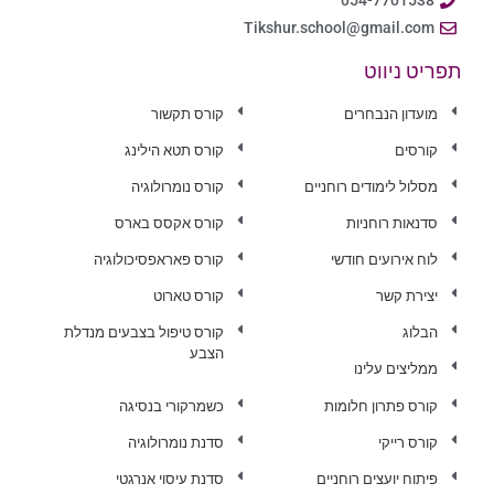
Tikshur.school@gmail.com
תפריט ניווט
מועדון הנבחרים
קורס תקשור
קורסים
קורס תטא הילינג
מסלול לימודים רוחניים
קורס נומרולוגיה
סדנאות רוחניות
קורס אקסס בארס
לוח אירועים חודשי
קורס פאראפסיכולוגיה
יצירת קשר
קורס טארוט
הבלוג
קורס טיפול בצבעים מנדלת
הצבע
ממליצים עלינו
קורס פתרון חלומות
כשמרקורי בנסיגה
קורס רייקי
סדנת נומרולוגיה
פיתוח יועצים רוחניים
סדנת עיסוי אנרגטי