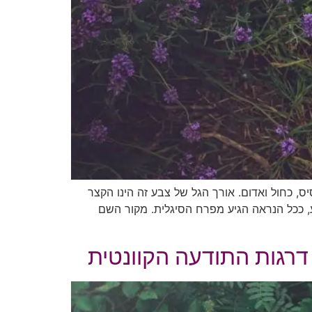
ות התדר האנרגטי של הצבע הסגול: הצבע הסגול הינו צבע המורכב משילוב של 2 צבעי בסיס, כחול ואדום. אורך הגל של צבע זה הינו הקצר
, ככל הנראה הגיע מפרח הסיגלית. מקור השם
דרגות התודעה הקוונטית