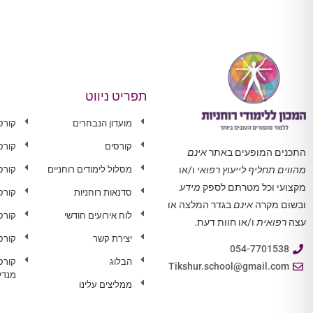
תפריט ניווט
מועדון הנבחרים
קורס
קורסים
קורס
התכנים המופעים באתר
אינם
מסלול לימודים רוחניים
קורס 
מהווים תחליף לייעוץ רפואי
ו/או
מקצועי וכל מטרתם לספק
מידע
סדנאות רוחניות
קורס
ובשום מקרה
אינם
בגדר המלצה או
לוח אירועים חודשי
קורס
עצה
רפואית
ו/או חוות דעת.
יצירת קשר
קורס
054-7701538
הבלוג
קורס
Tikshur.school@gmail.com
מנדל
ממליצים עלינו