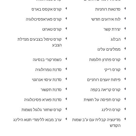
סדנאות רוחניות
קורס אקסס בארס
לוח אירועים חודשי
קורס פאראפסיכולוגיה
יצירת קשר
קורס טארוט
הבלוג
קורס טיפול בצבעים מנדלת
הצבע
ממליצים עלינו
קורס פתרון חלומות
כשמרקורי בנסיגה
קורס רייקי
סדנת נומרולוגיה
פיתוח יועצים רוחניים
סדנת עיסוי אנרגטי
קורס קריאה בקפה
סדנת תקשור
קורס תפיסה על חושית
סדנת פארא פסיכולוגיה
קורס הילינג
קורס שחזור גלגול נשמות
מדיטציה קבלית עם ע"ב שמות
ערב מבוא ללימודי תטא הילינג
הקודש