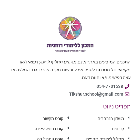
התכנים המופעים באתר
אינם מהווים תחליף לייעוץ רפואי
ו/או
מקצועי וכל מטרתם לספק
מידע
ובשום מקרה
אינם
בגדר המלצה או
עצה
רפואית
ו/או חוות דעת.
054-7701538
Tikshur.school@gmail.com
תפריט ניווט
מועדון הנבחרים
קורס תקשור
קורסים
קורס תטא הילינג
מסלול לימודים רוחניים
קורס נומרולוגיה