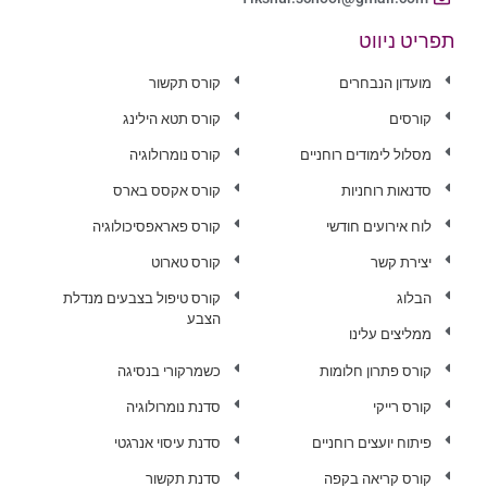
תפריט ניווט
מועדון הנבחרים
קורס תקשור
קורסים
קורס תטא הילינג
מסלול לימודים רוחניים
קורס נומרולוגיה
סדנאות רוחניות
קורס אקסס בארס
לוח אירועים חודשי
קורס פאראפסיכולוגיה
יצירת קשר
קורס טארוט
הבלוג
קורס טיפול בצבעים מנדלת
הצבע
ממליצים עלינו
קורס פתרון חלומות
כשמרקורי בנסיגה
קורס רייקי
סדנת נומרולוגיה
פיתוח יועצים רוחניים
סדנת עיסוי אנרגטי
קורס קריאה בקפה
סדנת תקשור