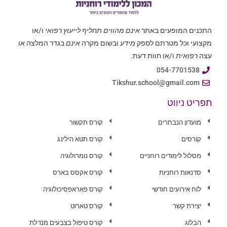
התכנים המופעים באתר
אינם מהווים תחליף לייעוץ רפואי
ו/או
מקצועי וכל מטרתם לספק
מידע
ובשום מקרה
אינם
בגדר המלצה או
עצה
רפואית
ו/או חוות דעת.
054-7701538
Tikshur.school@gmail.com
תפריט ניווט
מועדון הנבחרים
קורס תקשור
קורסים
קורס תטא הילינג
מסלול לימודים רוחניים
קורס נומרולוגיה
סדנאות רוחניות
קורס אקסס בארס
לוח אירועים חודשי
קורס פאראפסיכולוגיה
יצירת קשר
קורס טארוט
הבלוג
קורס טיפול בצבעים מנדלת