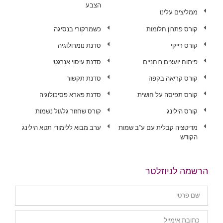
הצבע
ממליצים עלינו
קורס פתרון חלומות
כשמרקורי בנסיגה
קורס רייקי
סדנת נומרולוגיה
פיתוח יועצים רוחניים
סדנת עיסוי אנרגטי
קורס קריאה בקפה
סדנת תקשור
קורס תפיסה על חושית
סדנת פארא פסיכולוגיה
קורס הילינג
קורס שחזור גלגול נשמות
מדיטציה קבלית עם ע"ב שמות
ערב מבוא ללימודי תטא הילינג
הקודש
הרשמה לניוזלטר