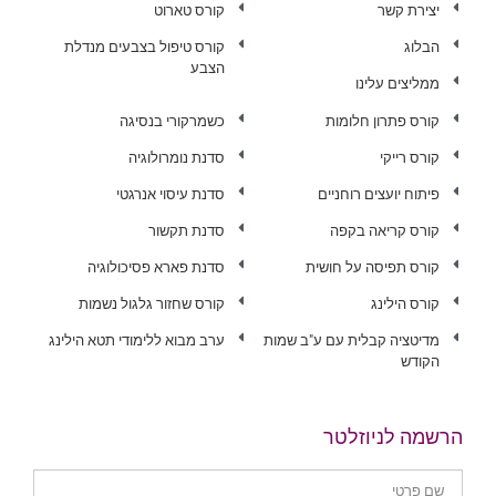
יצירת קשר
קורס טארוט
הבלוג
קורס טיפול בצבעים מנדלת
הצבע
ממליצים עלינו
קורס פתרון חלומות
כשמרקורי בנסיגה
קורס רייקי
סדנת נומרולוגיה
פיתוח יועצים רוחניים
סדנת עיסוי אנרגטי
קורס קריאה בקפה
סדנת תקשור
קורס תפיסה על חושית
סדנת פארא פסיכולוגיה
קורס הילינג
קורס שחזור גלגול נשמות
מדיטציה קבלית עם ע"ב שמות
ערב מבוא ללימודי תטא הילינג
הקודש
הרשמה לניוזלטר