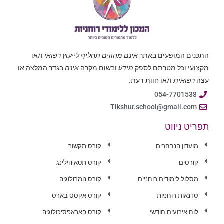
התכנים המופעים באתר
אינם מהווים תחליף לייעוץ רפואי
ו/או
מקצועי וכל מטרתם לספק
מידע
ובשום מקרה
אינם
בגדר המלצה או
עצה
רפואית
ו/או חוות דעת.
054-7701538
Tikshur.school@gmail.com
תפריט ניווט
מועדון הנבחרים
קורס תקשור
קורסים
קורס תטא הילינג
מסלול לימודים רוחניים
קורס נומרולוגיה
סדנאות רוחניות
קורס אקסס בארס
לוח אירועים חודשי
קורס פאראפסיכולוגיה