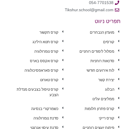
054-7701538
Tikshur.school@gmail.com
תפריט ניווט
מועדון הנבחרים
קורס תקשור
קורסים
קורס תטא הילינג
מסלול לימודים רוחניים
קורס נומרולוגיה
סדנאות רוחניות
קורס אקסס בארס
לוח אירועים חודשי
קורס פאראפסיכולוגיה
יצירת קשר
קורס טארוט
הבלוג
קורס טיפול בצבעים מנדלת
הצבע
ממליצים עלינו
קורס פתרון חלומות
כשמרקורי בנסיגה
קורס רייקי
סדנת נומרולוגיה
פיתוח יועצים רוחניים
סדנת עיסוי אנרגטי