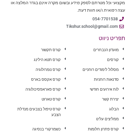
מקצועי וכל מטרתם לספק
מידע
ובשום מקרה
אינם
בגדר המלצה או
עצה
רפואית
ו/או חוות דעת.
054-7701538
Tikshur.school@gmail.com
תפריט ניווט
מועדון הנבחרים
קורס תקשור
קורסים
קורס תטא הילינג
מסלול לימודים רוחניים
קורס נומרולוגיה
סדנאות רוחניות
קורס אקסס בארס
לוח אירועים חודשי
קורס פאראפסיכולוגיה
יצירת קשר
קורס טארוט
הבלוג
קורס טיפול בצבעים מנדלת
הצבע
ממליצים עלינו
קורס פתרון חלומות
כשמרקורי בנסיגה