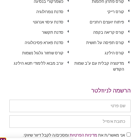
קורס פתרון חלומות
כשמרקורי בנסיגה
קורס רייקי
סדנת נומרולוגיה
פיתוח יועצים רוחניים
סדנת עיסוי אנרגטי
קורס קריאה בקפה
סדנת תקשור
קורס תפיסה על חושית
סדנת פארא פסיכולוגיה
קורס הילינג
קורס שחזור גלגול נשמות
מדיטציה קבלית עם ע"ב שמות
ערב מבוא ללימודי תטא הילינג
הקודש
הרשמה לניוזלטר
אני מאשר/ת את
מדיניות הפרטיות
ומסכים/ה לקבל דיוור שיווקי.