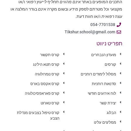
התכנים המופעים באתר
אינם מהווים תחליף לייעוץ רפואי
ו/או
מקצועי וכל מטרתם לספק
מידע
ובשום מקרה
אינם
בגדר המלצה או
עצה
רפואית
ו/או חוות דעת.
054-7701538
Tikshur.school@gmail.com
תפריט ניווט
מועדון הנבחרים
קורס תקשור
קורסים
קורס תטא הילינג
מסלול לימודים רוחניים
קורס נומרולוגיה
סדנאות רוחניות
קורס אקסס בארס
לוח אירועים חודשי
קורס פאראפסיכולוגיה
יצירת קשר
קורס טארוט
הבלוג
קורס טיפול בצבעים מנדלת
הצבע
ממליצים עלינו