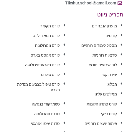
Tikshur.school@gmail.com
תפריט ניווט
מועדון הנבחרים
קורס תקשור
קורסים
קורס תטא הילינג
מסלול לימודים רוחניים
קורס נומרולוגיה
סדנאות רוחניות
קורס אקסס בארס
לוח אירועים חודשי
קורס פאראפסיכולוגיה
יצירת קשר
קורס טארוט
הבלוג
קורס טיפול בצבעים מנדלת
הצבע
ממליצים עלינו
קורס פתרון חלומות
כשמרקורי בנסיגה
קורס רייקי
סדנת נומרולוגיה
פיתוח יועצים רוחניים
סדנת עיסוי אנרגטי