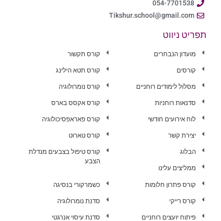
054-7701538
Tikshur.school@gmail.com
תפריט ניווט
מועדון הנבחרים
קורס תקשור
קורסים
קורס תטא הילינג
מסלול לימודים רוחניים
קורס נומרולוגיה
סדנאות רוחניות
קורס אקסס בארס
לוח אירועים חודשי
קורס פאראפסיכולוגיה
יצירת קשר
קורס טארוט
הבלוג
קורס טיפול בצבעים מנדלת
הצבע
ממליצים עלינו
קורס פתרון חלומות
כשמרקורי בנסיגה
קורס רייקי
סדנת נומרולוגיה
פיתוח יועצים רוחניים
סדנת עיסוי אנרגטי