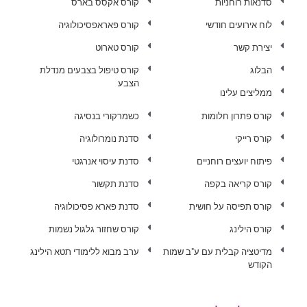
סדנאות רוחניות
קורס אקסס בארס
לוח אירועים חודשי
קורס פאראפסיכולוגיה
יצירת קשר
קורס טארוט
הבלוג
קורס טיפול בצבעים מנדלת
הצבע
ממליצים עלינו
קורס פתרון חלומות
כשמרקורי בנסיגה
קורס רייקי
סדנת נומרולוגיה
פיתוח יועצים רוחניים
סדנת עיסוי אנרגטי
קורס קריאה בקפה
סדנת תקשור
קורס תפיסה על חושית
סדנת פארא פסיכולוגיה
קורס הילינג
קורס שחזור גלגול נשמות
מדיטציה קבלית עם ע"ב שמות
ערב מבוא ללימודי תטא הילינג
הקודש