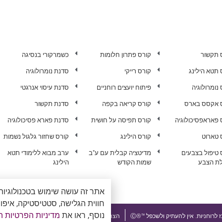
 תקשור
קורס פתרון חלומות
כשמרקורי בנסיגה
 תטא הילינג
קורס רייקי
סדנת נומרולוגיה
נומרולוגיה
פיתוח יועצים רוחניים
סדנת עיסוי אנרגטי
 אקסס בארס
קורס קריאה בקפה
סדנת תקשור
 פאראפסיכולוגיה
קורס תפיסה על חושית
סדנת פארא פסיכולוגיה
 טארוט
קורס הילינג
קורס שחזור גלגול נשמות
 טיפול בצבעים
מדיטציה קבלית עם ע"ב
ערב מבוא ללימודי תטא
ת הצבע
שמות הקודש
הילינג
חווית הגלישה, סטטיסטיקה, איפו
נוסף, ראו את
מדיניות הפרטיות ה
הצהרת נגישות ומדיניות פרטיות
 לרוחניות. אין להעתיק ולשכפל ™®Ⓒ