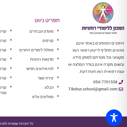
תפריט ניווט
מועדון הנבחרים
קורס
קורסים
קורס
התכנים המופעים באתר
אינם
מסלול לימודים רוחניים
קורס 
מהווים תחליף לייעוץ רפואי
ו/או
מקצועי וכל מטרתם לספק
מידע
סדנאות רוחניות
קורס
ובשום מקרה
אינם
בגדר המלצה או
לוח אירועים חודשי
קורס
עצה
רפואית
ו/או חוות דעת.
יצירת קשר
קורס
054-7701538
הבלוג
קורס
Tikshur.school@gmail.com
מנדל
ממליצים עלינו
כל הזכויות שמורות למרכז