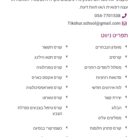
עצה
רפואית
ו/או חוות דעת.
054-7701538
Tikshur.school@gmail.com
תפריט ניווט
מועדון הנבחרים
קורס תקשור
קורסים
קורס תטא הילינג
מסלול לימודים רוחניים
קורס נומרולוגיה
סדנאות רוחניות
קורס אקסס בארס
לוח אירועים חודשי
קורס פאראפסיכולוגיה
יצירת קשר
קורס טארוט
הבלוג
קורס טיפול בצבעים מנדלת
הצבע
ממליצים עלינו
קורס פתרון חלומות
כשמרקורי בנסיגה