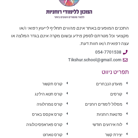
התכנים המופעים באתר
אינם מהווים תחליף לייעוץ רפואי
ו/או
מקצועי וכל מטרתם לספק
מידע
ובשום מקרה
אינם
בגדר המלצה או
עצה
רפואית
ו/או חוות דעת.
054-7701538
Tikshur.school@gmail.com
תפריט ניווט
מועדון הנבחרים
קורס תקשור
קורסים
קורס תטא הילינג
מסלול לימודים רוחניים
קורס נומרולוגיה
סדנאות רוחניות
קורס אקסס בארס
לוח אירועים חודשי
קורס פאראפסיכולוגיה
יצירת קשר
קורס טארוט