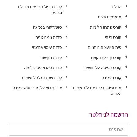
הבלוג
קורס טיפול בצבעים מנדלת
הצבע
ממליצים עלינו
קורס פתרון חלומות
כשמרקורי בנסיגה
קורס רייקי
סדנת נומרולוגיה
פיתוח יועצים רוחניים
סדנת עיסוי אנרגטי
קורס קריאה בקפה
סדנת תקשור
קורס תפיסה על חושית
סדנת פארא פסיכולוגיה
קורס הילינג
קורס שחזור גלגול נשמות
מדיטציה קבלית עם ע"ב שמות
ערב מבוא ללימודי תטא הילינג
הקודש
הרשמה לניוזלטר