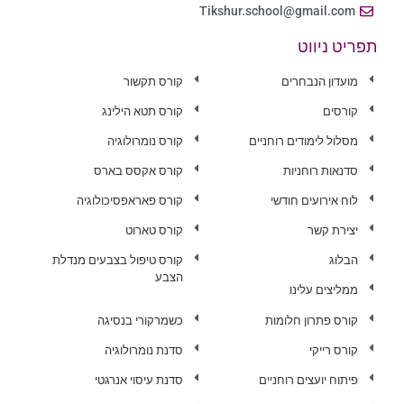
Tikshur.school@gmail.com
תפריט ניווט
מועדון הנבחרים
קורס תקשור
קורסים
קורס תטא הילינג
מסלול לימודים רוחניים
קורס נומרולוגיה
סדנאות רוחניות
קורס אקסס בארס
לוח אירועים חודשי
קורס פאראפסיכולוגיה
יצירת קשר
קורס טארוט
הבלוג
קורס טיפול בצבעים מנדלת
הצבע
ממליצים עלינו
קורס פתרון חלומות
כשמרקורי בנסיגה
קורס רייקי
סדנת נומרולוגיה
פיתוח יועצים רוחניים
סדנת עיסוי אנרגטי