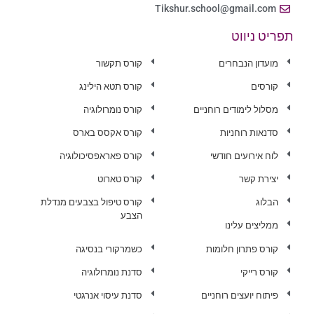
Tikshur.school@gmail.com
תפריט ניווט
מועדון הנבחרים
קורס תקשור
קורסים
קורס תטא הילינג
מסלול לימודים רוחניים
קורס נומרולוגיה
סדנאות רוחניות
קורס אקסס בארס
לוח אירועים חודשי
קורס פאראפסיכולוגיה
יצירת קשר
קורס טארוט
הבלוג
קורס טיפול בצבעים מנדלת
הצבע
ממליצים עלינו
קורס פתרון חלומות
כשמרקורי בנסיגה
קורס רייקי
סדנת נומרולוגיה
פיתוח יועצים רוחניים
סדנת עיסוי אנרגטי