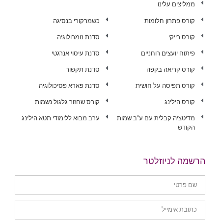
ממליצים עלינו
קורס פתרון חלומות
כשמרקורי בנסיגה
קורס רייקי
סדנת נומרולוגיה
פיתוח יועצים רוחניים
סדנת עיסוי אנרגטי
קורס קריאה בקפה
סדנת תקשור
קורס תפיסה על חושית
סדנת פארא פסיכולוגיה
קורס הילינג
קורס שחזור גלגול נשמות
מדיטציה קבלית עם ע"ב שמות
ערב מבוא ללימודי תטא הילינג
הקודש
הרשמה לניוזלטר