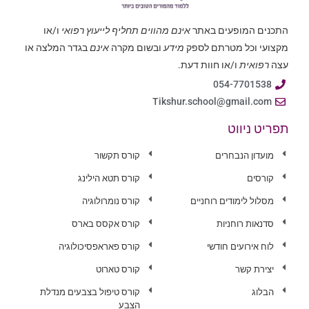
התכנים המופעים באתר
אינם מהווים תחליף לייעוץ רפואי
ו/או
מקצועי וכל מטרתם לספק
מידע
ובשום מקרה
אינם
בגדר המלצה או
עצה
רפואית
ו/או חוות דעת.
054-7701538
Tikshur.school@gmail.com
תפריט ניווט
מועדון הנבחרים
קורס תקשור
קורסים
קורס תטא הילינג
מסלול לימודים רוחניים
קורס נומרולוגיה
סדנאות רוחניות
קורס אקסס בארס
לוח אירועים חודשי
קורס פאראפסיכולוגיה
יצירת קשר
קורס טארוט
הבלוג
קורס טיפול בצבעים מנדלת
הצבע