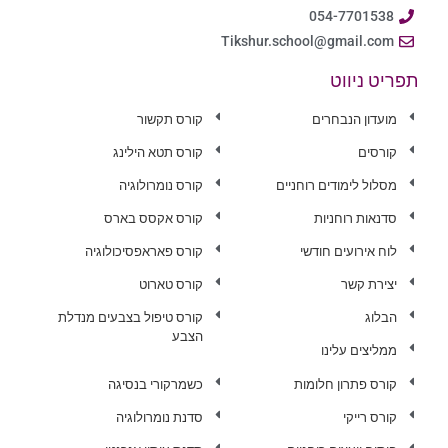
054-7701538
Tikshur.school@gmail.com
תפריט ניווט
מועדון הנבחרים
קורס תקשור
קורסים
קורס תטא הילינג
מסלול לימודים רוחניים
קורס נומרולוגיה
סדנאות רוחניות
קורס אקסס בארס
לוח אירועים חודשי
קורס פאראפסיכולוגיה
יצירת קשר
קורס טארוט
הבלוג
קורס טיפול בצבעים מנדלת
הצבע
ממליצים עלינו
קורס פתרון חלומות
כשמרקורי בנסיגה
קורס רייקי
סדנת נומרולוגיה