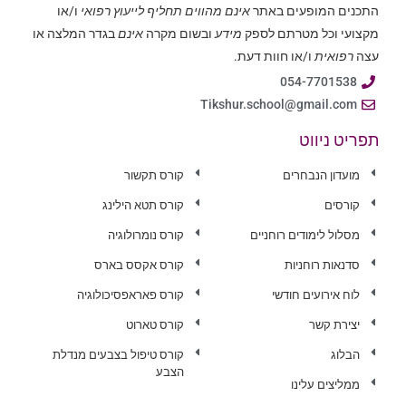
התכנים המופעים באתר
אינם מהווים תחליף לייעוץ רפואי
ו/או
מקצועי וכל מטרתם לספק
מידע
ובשום מקרה
אינם
בגדר המלצה או
עצה
רפואית
ו/או חוות דעת.
054-7701538
Tikshur.school@gmail.com
תפריט ניווט
מועדון הנבחרים
קורס תקשור
קורסים
קורס תטא הילינג
מסלול לימודים רוחניים
קורס נומרולוגיה
סדנאות רוחניות
קורס אקסס בארס
לוח אירועים חודשי
קורס פאראפסיכולוגיה
יצירת קשר
קורס טארוט
הבלוג
קורס טיפול בצבעים מנדלת
הצבע
ממליצים עלינו