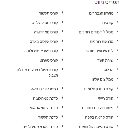
תפריט ניווט
מועדון הנבחרים
קורס תקשור
קורסים
קורס תטא הילינג
מסלול לימודים רוחניים
קורס נומרולוגיה
סדנאות רוחניות
קורס אקסס בארס
לוח אירועים חודשי
קורס פאראפסיכולוגיה
יצירת קשר
קורס טארוט
הבלוג
קורס טיפול בצבעים מנדלת
הצבע
ממליצים עלינו
קורס פתרון חלומות
כשמרקורי בנסיגה
קורס רייקי
סדנת נומרולוגיה
פיתוח יועצים רוחניים
סדנת עיסוי אנרגטי
קורס קריאה בקפה
סדנת תקשור
קורס תפיסה על חושית
סדנת פארא פסיכולוגיה