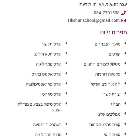
עצה
רפואית
ו/או חוות דעת.
054-7701538
Tikshur.school@gmail.com
תפריט ניווט
מועדון הנבחרים
קורס תקשור
קורסים
קורס תטא הילינג
מסלול לימודים רוחניים
קורס נומרולוגיה
סדנאות רוחניות
קורס אקסס בארס
לוח אירועים חודשי
קורס פאראפסיכולוגיה
יצירת קשר
קורס טארוט
הבלוג
קורס טיפול בצבעים מנדלת
הצבע
ממליצים עלינו
קורס פתרון חלומות
כשמרקורי בנסיגה
קורס רייקי
סדנת נומרולוגיה