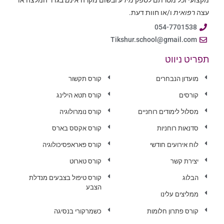
מקצועי וכל מטרתם לספק
מידע
ובשום מקרה
אינם
בגדר המלצה או
עצה
רפואית
ו/או חוות דעת.
054-7701538
Tikshur.school@gmail.com
תפריט ניווט
מועדון הנבחרים
קורס תקשור
קורסים
קורס תטא הילינג
מסלול לימודים רוחניים
קורס נומרולוגיה
סדנאות רוחניות
קורס אקסס בארס
לוח אירועים חודשי
קורס פאראפסיכולוגיה
יצירת קשר
קורס טארוט
הבלוג
קורס טיפול בצבעים מנדלת
הצבע
ממליצים עלינו
קורס פתרון חלומות
כשמרקורי בנסיגה