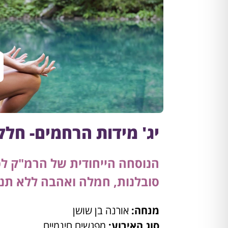
יג' מידות הרחמים- חלק
הנוסחה הייחודית של הרמ"ק ל
סובלנות, חמלה ואהבה ללא תנא
מנחה:
אורנה בן שושן
סוג האירוע:
מפגשים חינמיים