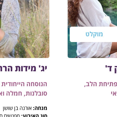
מוקלט
 ד'
יג' מידות הרח
פתיחת הלב,
הנוסחה הייחודית
י
סובלנות, חמלה וא
מנחה:
אורנה בן שושן
סוג האירוע:
מפגשים חי