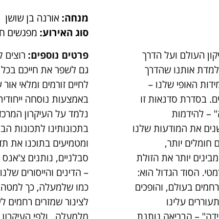
מנחה:
אורנה בן שושן
סוג האירוע:
מפגשים חי
קון העולם ועל הדרך
פרטים נוספים:
רוצים ל
למדת אותנו שהדרך
גם לשפר את חייכם בכל
מידות האופי שלנו –
לחיים זורמים ומלאי אור 
ים. בסדרת סדנאות זו
באמצעות נוסחה ייחודית:
" – להידמות
נלמד על העיקרון המרכזי
שנים את המודעות שלנו
בתכונותינו לתכונות הב
 חומלים יותר,
ומטמיעים בתוכנו את תדר
מבינים יותר את הזולת
סבלניים, נותנים צ'אנס 
מטי. הסוד הגדול הוא:
– הדינים והייסורים שלנו
חמים בעולם, והופכים
כמו שלמעלה, כך למטה. 
עוררים עלינו
לצינור שמזרים רחמים לע
ידה" – הבריאה נותנת
מלמעלה., ולפי העיקרון 