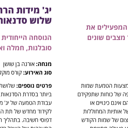
יג' מידות הרחמ
שלוש סדנאות
 המפעילים את
מצבים שונים
הנוסחה הייחודית
סובלנות, חמלה וא
מנחה:
אורנה בן שושן
סוג האירוע:
קורס מוקל
אמצעות הטמעת שמות
פרטים נוספים:
שלושת 
פה של כוחות שתפקידם
ביותר בסדרת הסדנאות ש
אינם כינויים או
עבודת הטמעה של יג' מ
ל אותיות המחוללות
לקידוד מחדש של תת ההכ
צום של שמות הקודש
דפוסי חשיבה. בתהליך ה