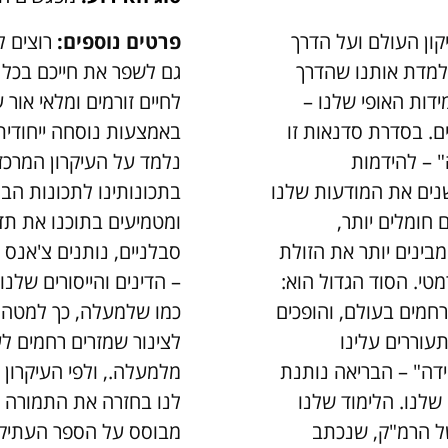
קון העולם ועל הדרך
פרטים נוספים:
רוצים ל
למדת אותנו שהדרך
גם לשפר את חייכם בכל
מידות האופי שלנו –
לחיים זורמים ומלאי אור 
ים. בסדרת סדנאות זו
באמצעות נוסחה ייחודית:
" – להידמות
נלמד על העיקרון המרכזי
שנים את המודעות שלנו
בתכונותינו לתכונות הב
 חומלים יותר,
ומטמיעים בתוכנו את תדר
מבינים יותר את הזולת
סבלניים, נותנים צ'אנס 
מטי. הסוד הגדול הוא:
– הדינים והייסורים שלנו
חמים בעולם, והופכים
כמו שלמעלה, כך למטה. 
עוררים עלינו
לצינור שמזרים רחמים לע
ידה" – הבריאה נותנת
מלמעלה., ולפי העיקרון 
לנו. הלימוד שלנו
לנו בחזרה את התמורה 
ל הרמ"ק, שנכתב
מבוסס על הספר העתיק 