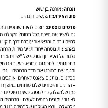
מנחה:
אורנה בן שושן
סוג האירוע:
מפגשים חינמיים
פרטים נוספים:
רוצים להיות שותפים בתי
גם לשפר את חייכם בכל תחום? הקבלה מ
לחיים זורמים ומלאי אור עוברת דרך תיקון 
באמצעות נוסחה ייחודית: יג' מידות הרחמ
נלמד על העיקרון המרכזי של "שיווי הצורה
בתכונותינו לתכונות הבורא. כאשר אנו מ
ומטמיעים בתוכנו את תדר הרחמים – נהיים
סבלניים, נותנים צ'אנס לאחרים, אוהבים ו
– הדינים והייסורים שלנו פוחתים באופן דר
כמו שלמעלה, כך למטה. כשאנו פועלים בר
לצינור שמזרים רחמים לעולם - הרחמים מת
מלמעלה., ולפי העיקרון של "מידה כנגד מ