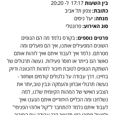
בין השעות
17:17
ל- 20:20
כתובת:
צפון תל אביב
מנחה:
יעל ניסים
סוג האירוע:
פרונטלי
פרטים נוספים:
בקורס נלמד מה הם הגופים
השונים המפעילים אותנו, איך הם פועלים ומה
מטרתם. נלמד איך לעבוד איתם ואיך לזהות אותם
כאשר הם בייתר או חוסר פעילות. נעשה תרגולים של
השתקת הגופים לטובת חיבור למהות להכוונה ודיוק
בחיינו. דרך עבודה על גלגולים קודמים ושחזור -
נעשה תרגולי אבחון והעמקה ונבין טוב,יותר את
הצבע האישי של המהות הקיומית שלנו, למה
נשלחנו ומה הכליים היחודיים איתם הגענו ואיך
לעבוד איתם נלמד להתחבר ל"קול אלוהי הפנימי"
ולפעול מתוכו כמו תקשור דרך עבודה עם החיבור