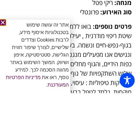
מנחה:
ריקי פטל
סוג האירוע:
פרונטלי
אתר זה עושה שימוש
פרטים נוספים:
בואו ללמוד כיצד לטפל בעצמכם
בטכנולוגיות איסוף מידע,
שיטת ריפוי מודרנית , יעילה ומדידה המטפלת
לרבות Cookies וצדדים
בגוף-נפש-חיים ונשמה. בעזרת כלים פשוטים
שלישיים, לצורך שיפור חווית
ונגישים אנו מפעילים מנגנוני ריפוי טבעיים על גבי
הגלישה, סטטיסטיקה, איפון
ושיווק. המשך השימוש באתר
כפות הידיים, והגוף מחלים בצורה ספונטנית נלמד
מהווה הסכמה לכך. למידע
שלוש השתקפויות של גוף האדם על כף היד
נוסף, ראו את
מדיניות הפרטיות
וטכניקות טיפוליות : עיסוי, צבעים, זרעים, מגנטים,
המעודכנת.
מוקסות. נלמד לטפל בבעיות של מתח וחרדה,
בעיות הורמונליות , אורטופדיות, אלרגיות,כאבים
ועוד.
להרשמה - ₪2200