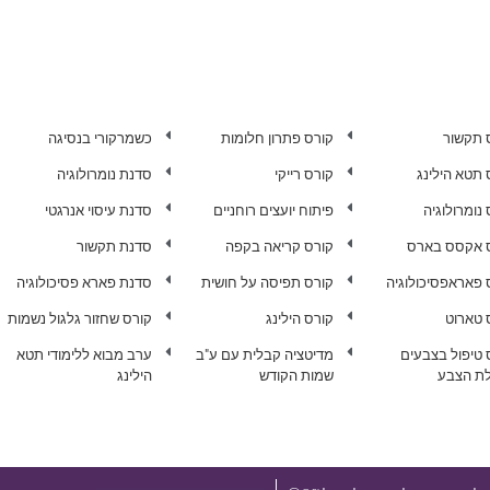
 תקשור
קורס פתרון חלומות
כשמרקורי בנסיגה
 תטא הילינג
קורס רייקי
סדנת נומרולוגיה
נומרולוגיה
פיתוח יועצים רוחניים
סדנת עיסוי אנרגטי
 אקסס בארס
קורס קריאה בקפה
סדנת תקשור
 פאראפסיכולוגיה
קורס תפיסה על חושית
סדנת פארא פסיכולוגיה
 טארוט
קורס הילינג
קורס שחזור גלגול נשמות
 טיפול בצבעים
מדיטציה קבלית עם ע"ב
ערב מבוא ללימודי תטא
ת הצבע
שמות הקודש
הילינג