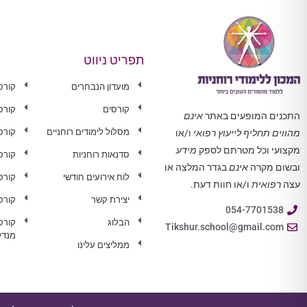
תפריט ניווט
מועדון הנבחרים
קורס
קורסים
קורס
התכנים המופעים באתר
אינם
מסלול לימודים רוחניים
קורס 
מהווים תחליף לייעוץ רפואי
ו/או
מקצועי וכל מטרתם לספק
מידע
סדנאות רוחניות
קורס
ובשום מקרה
אינם
בגדר המלצה או
לוח אירועים חודשי
קורס
עצה
רפואית
ו/או חוות דעת.
יצירת קשר
קורס
054-7701538
הבלוג
קורס
Tikshur.school@gmail.com
מנדל
ממליצים עלינו