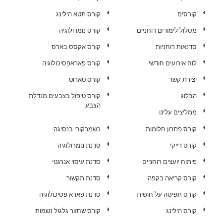
קורסים
קורס תטא הילינג
מסלול לימודים רוחניים
קורס נומרולוגיה
סדנאות רוחניות
קורס אקסס בארס
לוח אירועים חודשי
קורס פאראפסיכולוגיה
יצירת קשר
קורס טארוט
הבלוג
קורס טיפול בצבעים מנדלת
הצבע
ממליצים עלינו
קורס פתרון חלומות
כשמרקורי בנסיגה
קורס רייקי
סדנת נומרולוגיה
פיתוח יועצים רוחניים
סדנת עיסוי אנרגטי
קורס קריאה בקפה
סדנת תקשור
קורס תפיסה על חושית
סדנת פארא פסיכולוגיה
קורס הילינג
קורס שחזור גלגול נשמות