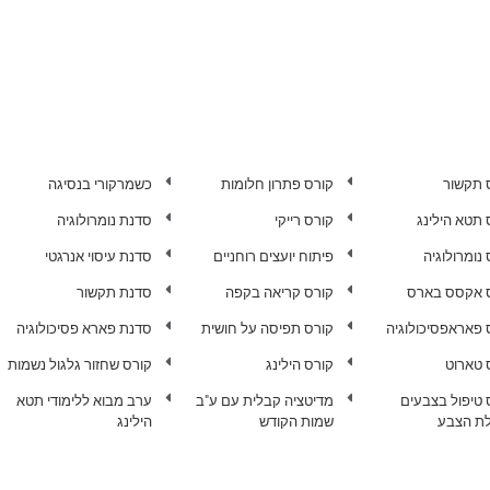
 תקשור
קורס פתרון חלומות
כשמרקורי בנסיגה
 תטא הילינג
קורס רייקי
סדנת נומרולוגיה
נומרולוגיה
פיתוח יועצים רוחניים
סדנת עיסוי אנרגטי
 אקסס בארס
קורס קריאה בקפה
סדנת תקשור
 פאראפסיכולוגיה
קורס תפיסה על חושית
סדנת פארא פסיכולוגיה
 טארוט
קורס הילינג
קורס שחזור גלגול נשמות
 טיפול בצבעים
מדיטציה קבלית עם ע"ב
ערב מבוא ללימודי תטא
ת הצבע
שמות הקודש
הילינג