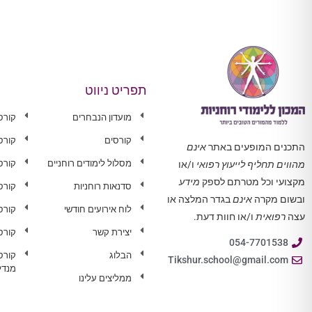
תפריט ניווט
מועדון הנבחרים
קורס
קורסים
קורס
התכנים המופעים באתר
אינם
מסלול לימודים רוחניים
קורס 
מהווים תחליף לייעוץ רפואי
ו/או
מקצועי וכל מטרתם לספק
מידע
סדנאות רוחניות
קורס
ובשום מקרה
אינם
בגדר המלצה או
לוח אירועים חודשי
קורס
עצה
רפואית
ו/או חוות דעת.
יצירת קשר
קורס
054-7701538
הבלוג
קורס
Tikshur.school@gmail.com
מנדל
ממליצים עלינו