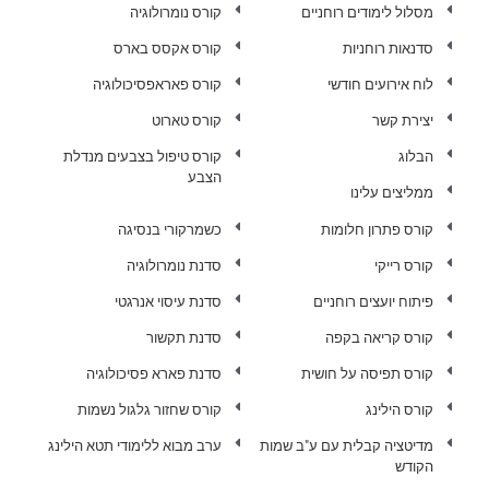
מסלול לימודים רוחניים
קורס נומרולוגיה
סדנאות רוחניות
קורס אקסס בארס
לוח אירועים חודשי
קורס פאראפסיכולוגיה
יצירת קשר
קורס טארוט
הבלוג
קורס טיפול בצבעים מנדלת
הצבע
ממליצים עלינו
קורס פתרון חלומות
כשמרקורי בנסיגה
קורס רייקי
סדנת נומרולוגיה
פיתוח יועצים רוחניים
סדנת עיסוי אנרגטי
קורס קריאה בקפה
סדנת תקשור
קורס תפיסה על חושית
סדנת פארא פסיכולוגיה
קורס הילינג
קורס שחזור גלגול נשמות
מדיטציה קבלית עם ע"ב שמות
ערב מבוא ללימודי תטא הילינג
הקודש