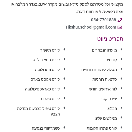
מקצועי וכל מטרתם לספק
מידע
ובשום מקרה
אינם
בגדר המלצה או
עצה
רפואית
ו/או חוות דעת.
054-7701538
Tikshur.school@gmail.com
תפריט ניווט
מועדון הנבחרים
קורס תקשור
קורסים
קורס תטא הילינג
מסלול לימודים רוחניים
קורס נומרולוגיה
סדנאות רוחניות
קורס אקסס בארס
לוח אירועים חודשי
קורס פאראפסיכולוגיה
יצירת קשר
קורס טארוט
הבלוג
קורס טיפול בצבעים מנדלת
הצבע
ממליצים עלינו
קורס פתרון חלומות
כשמרקורי בנסיגה