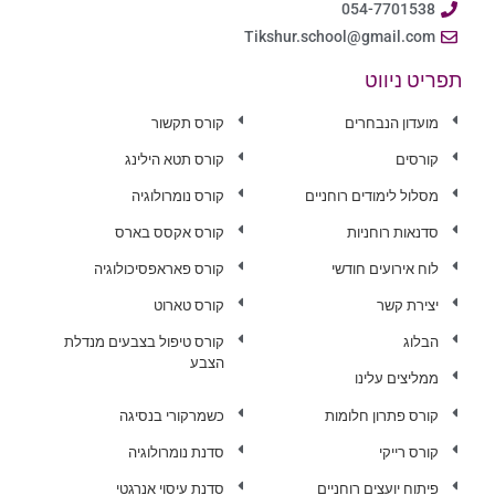
054-7701538
Tikshur.school@gmail.com
תפריט ניווט
מועדון הנבחרים
קורס תקשור
קורסים
קורס תטא הילינג
מסלול לימודים רוחניים
קורס נומרולוגיה
סדנאות רוחניות
קורס אקסס בארס
לוח אירועים חודשי
קורס פאראפסיכולוגיה
יצירת קשר
קורס טארוט
הבלוג
קורס טיפול בצבעים מנדלת
הצבע
ממליצים עלינו
קורס פתרון חלומות
כשמרקורי בנסיגה
קורס רייקי
סדנת נומרולוגיה
פיתוח יועצים רוחניים
סדנת עיסוי אנרגטי