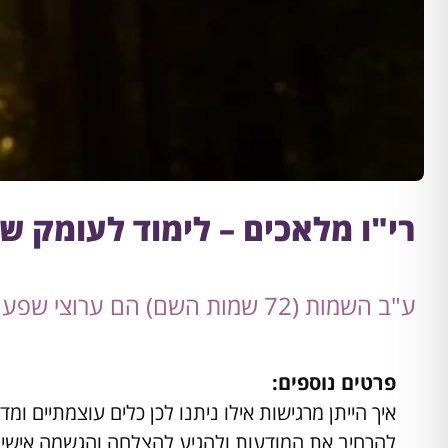
רי"ו מלאכים – לימוד לעומק של ע"ב השמ
ע"ב השמות (72 שמות השם) הם ערוצי שפע שאותם אנו יכולים ליישם בחיינו באופן המעשי ביותר
פרטים נוספים:
איך הייתן מרגישות אילו ניתנו לכן כלים עוצמתיים ומ
להרחיב את המודעות ולהגיע להצלחה והגשמה אישי