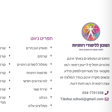
תפריט ניווט
מועדון הנבחרים
קורס
קורסים
קורס
התכנים המופעים באתר
אינם
מסלול לימודים רוחניים
קורס 
מהווים תחליף לייעוץ רפואי
ו/או
מקצועי וכל מטרתם לספק
מידע
סדנאות רוחניות
קורס
ובשום מקרה
אינם
בגדר המלצה או
לוח אירועים חודשי
קורס
עצה
רפואית
ו/או חוות דעת.
יצירת קשר
קורס
054-7701538
הבלוג
קורס
Tikshur.school@gmail.com
מנדל
ממליצים עלינו