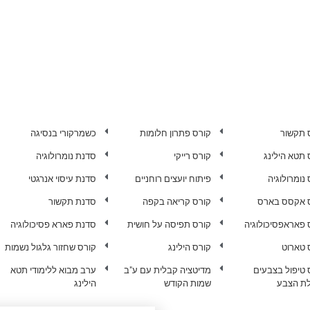
 תקשור
קורס פתרון חלומות
כשמרקורי בנסיגה
 תטא הילינג
קורס רייקי
סדנת נומרולוגיה
נומרולוגיה
פיתוח יועצים רוחניים
סדנת עיסוי אנרגטי
 אקסס בארס
קורס קריאה בקפה
סדנת תקשור
 פאראפסיכולוגיה
קורס תפיסה על חושית
סדנת פארא פסיכולוגיה
 טארוט
קורס הילינג
קורס שחזור גלגול נשמות
 טיפול בצבעים
מדיטציה קבלית עם ע"ב
ערב מבוא ללימודי תטא
ת הצבע
שמות הקודש
הילינג