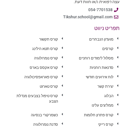
עצה
רפואית
ו/או חוות דעת.
054-7701538
Tikshur.school@gmail.com
תפריט ניווט
מועדון הנבחרים
קורס תקשור
קורסים
קורס תטא הילינג
מסלול לימודים רוחניים
קורס נומרולוגיה
סדנאות רוחניות
קורס אקסס בארס
לוח אירועים חודשי
קורס פאראפסיכולוגיה
יצירת קשר
קורס טארוט
הבלוג
קורס טיפול בצבעים מנדלת
הצבע
ממליצים עלינו
קורס פתרון חלומות
כשמרקורי בנסיגה
קורס רייקי
סדנת נומרולוגיה