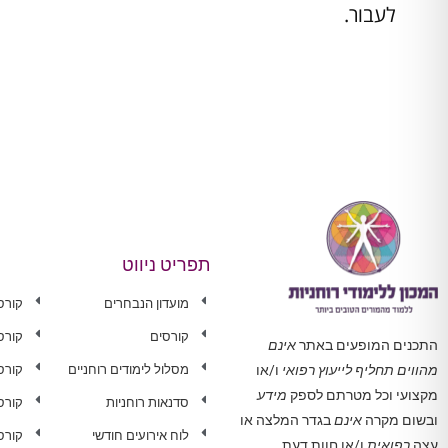
לעבור.
תפריט ניווט
מועדון הנבחרים
קורס
קורסים
קורס
התכנים המופעים באתר
אינם
מסלול לימודים רוחניים
קורס 
מהווים תחליף לייעוץ רפואי
ו/או
מקצועי וכל מטרתם לספק
מידע
סדנאות רוחניות
קורס
ובשום מקרה
אינם
בגדר המלצה או
לוח אירועים חודשי
קורס
עצה
רפואית
ו/או חוות דעת.