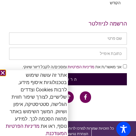
הקודש
הרשמה לניוזלטר
אני מאשר/ת את
מדיניות הפרטיות
ומסכים/ה לקבל דיוור שיווקי.
אתר זה עושה שימוש
הרשמה
בטכנולוגיות איסוף מידע,
לרבות Cookies וצדדים
שלישיים, לצורך שיפור חווית
הגלישה, סטטיסטיקה, איפון
ושיווק. המשך השימוש באתר
מהווה הסכמה לכך. למידע
נוסף, ראו את
מדיניות הפרטיות
כל הזכויות שמורות למרכז לרוחניות. אין להעתיק ולשכפל ™®Ⓒ
המעודכנת.
הצהרת נגישות ומדיניות פרטיות