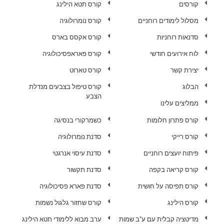
קורסים
קורס תטא הילינג
מסלול לימודים רוחניים
קורס נומרולוגיה
סדנאות רוחניות
קורס אקסס בארס
לוח אירועים חודשי
קורס פאראפסיכולוגיה
יצירת קשר
קורס טארוט
הבלוג
קורס טיפול בצבעים מנדלת
הצבע
ממליצים עלינו
קורס פתרון חלומות
כשמרקורי בנסיגה
קורס רייקי
סדנת נומרולוגיה
פיתוח יועצים רוחניים
סדנת עיסוי אנרגטי
קורס קריאה בקפה
סדנת תקשור
קורס תפיסה על חושית
סדנת פארא פסיכולוגיה
קורס הילינג
קורס שחזור גלגול נשמות
מדיטציה קבלית עם ע"ב שמות
ערב מבוא ללימודי תטא הילינג