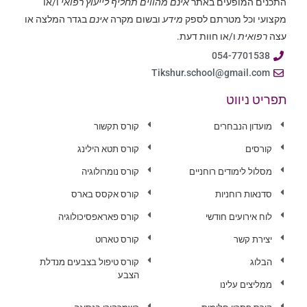
התכנים המופעים באתר
אינם מהווים תחליף לייעוץ רפואי
ו/או
מקצועי וכל מטרתם לספק
מידע
ובשום מקרה
אינם
בגדר המלצה או
עצה
רפואית
ו/או חוות דעת.
054-7701538
Tikshur.school@gmail.com
תפריט ניווט
מועדון הנבחרים
קורס תקשור
קורסים
קורס תטא הילינג
מסלול לימודים רוחניים
קורס נומרולוגיה
סדנאות רוחניות
קורס אקסס בארס
לוח אירועים חודשי
קורס פאראפסיכולוגיה
יצירת קשר
קורס טארוט
הבלוג
קורס טיפול בצבעים מנדלת
הצבע
ממליצים עלינו