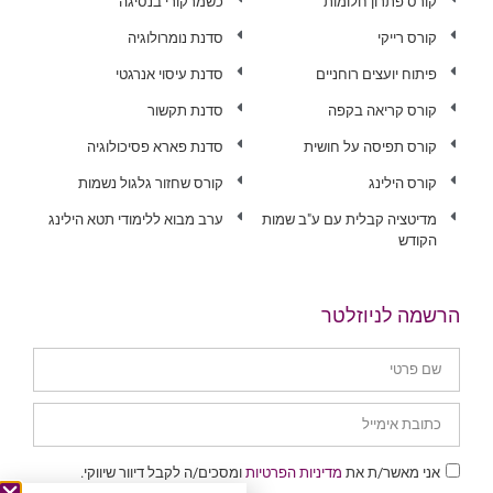
קורס פתרון חלומות
כשמרקורי בנסיגה
קורס רייקי
סדנת נומרולוגיה
פיתוח יועצים רוחניים
סדנת עיסוי אנרגטי
קורס קריאה בקפה
סדנת תקשור
קורס תפיסה על חושית
סדנת פארא פסיכולוגיה
קורס הילינג
קורס שחזור גלגול נשמות
מדיטציה קבלית עם ע"ב שמות
ערב מבוא ללימודי תטא הילינג
הקודש
הרשמה לניוזלטר
אני מאשר/ת את
מדיניות הפרטיות
ומסכים/ה לקבל דיוור שיווקי.