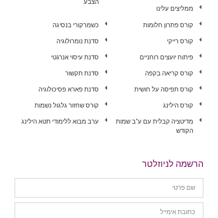
הצבע
ממליצים עלינו
קורס פתרון חלומות
כשמרקורי בנסיגה
קורס רייקי
סדנת נומרולוגיה
פיתוח יועצים רוחניים
סדנת עיסוי אנרגטי
קורס קריאה בקפה
סדנת תקשור
קורס תפיסה על חושית
סדנת פארא פסיכולוגיה
קורס הילינג
קורס שחזור גלגול נשמות
מדיטציה קבלית עם ע"ב שמות
ערב מבוא ללימודי תטא הילינג
הקודש
הרשמה לניוזלטר