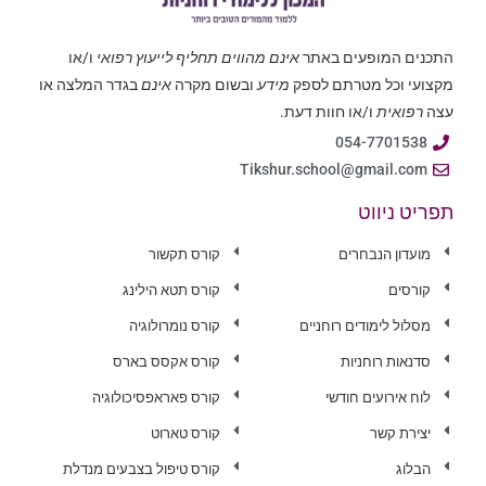
התכנים המופעים באתר
אינם מהווים תחליף לייעוץ רפואי
ו/או
מקצועי וכל מטרתם לספק
מידע
ובשום מקרה
אינם
בגדר המלצה או
עצה
רפואית
ו/או חוות דעת.
054-7701538
Tikshur.school@gmail.com
תפריט ניווט
מועדון הנבחרים
קורס תקשור
קורסים
קורס תטא הילינג
מסלול לימודים רוחניים
קורס נומרולוגיה
סדנאות רוחניות
קורס אקסס בארס
לוח אירועים חודשי
קורס פאראפסיכולוגיה
יצירת קשר
קורס טארוט
הבלוג
קורס טיפול בצבעים מנדלת