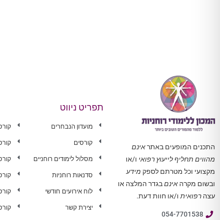
תפריט ניווט
מועדון הנבחרים
קורס
קורסים
קורס
התכנים המופעים באתר
אינם
מסלול לימודים רוחניים
קורס 
מהווים תחליף לייעוץ רפואי
ו/או
מקצועי וכל מטרתם לספק
מידע
סדנאות רוחניות
קורס
ובשום מקרה
אינם
בגדר המלצה או
לוח אירועים חודשי
קורס
עצה
רפואית
ו/או חוות דעת.
יצירת קשר
קורס
054-7701538